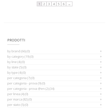
1
2
3
4
5
6
→
PRODOTTI
by brand
(66)
(0)
by category
(19)
(0)
by line
(4)
(0)
by state
(5)
(0)
by type
(4)
(0)
per categoria
(7)
(0)
per categoria - prova
(9)
(0)
per categoria - prova @en
(2)
(34)
per linea
(4)
(0)
per marca
(82)
(0)
per stato
(5)
(0)