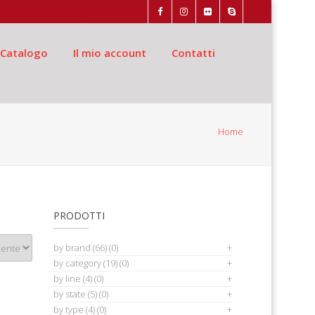
Catalogo
Il mio account
Contatti
Home
PRODOTTI
by brand
(66)
(0)
by category
(19)
(0)
by line
(4)
(0)
by state
(5)
(0)
by type
(4)
(0)