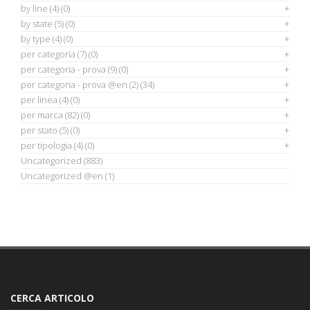
by line
(4)
(0)
by state
(5)
(0)
by type
(4)
(0)
per categoria
(7)
(0)
per categoria - prova
(9)
(0)
per categoria - prova @en
(2)
(34)
per linea
(4)
(0)
per marca
(82)
(0)
per stato
(5)
(0)
per tipologia
(4)
(0)
Uncategorized
(883)
Uncategorized @en
(1)
CERCA ARTICOLO