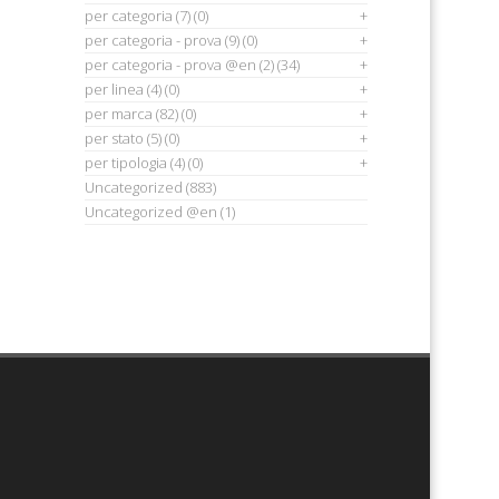
per categoria
(7)
(0)
per categoria - prova
(9)
(0)
per categoria - prova @en
(2)
(34)
per linea
(4)
(0)
per marca
(82)
(0)
per stato
(5)
(0)
per tipologia
(4)
(0)
Uncategorized
(883)
Uncategorized @en
(1)