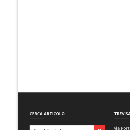
CERCA ARTICOLO
TREVISA
via Port