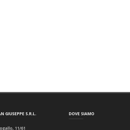
N GIUSEPPE S.R.L.
DOVE SIAMO
ogallo, 11/61