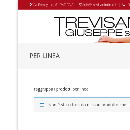
Via Portogallo, 61 PADOVA
info@trevisanintimo.it
+3
PER LINEA
raggruppa i prodotti per linea
Non è stato trovato nessun prodotto che co